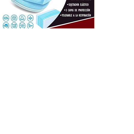
Lentes de
Seguridad
Descripción: Lentes de protección múltiples
usos Resistentes a impactos.
Material: Policarbonato de alta resistencia con
protección UV (Anti ataques, Anti
salpicaduras, anti nieblas).
Modo de sujeción y ajuste: Ajuste cómodo,
sellado completo, ajusta con una banda
elastica por detrás de la cabeza.